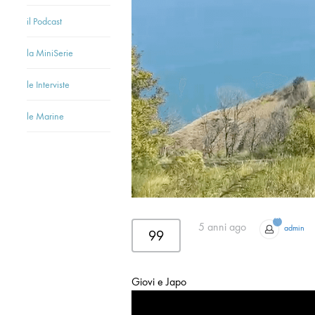
il Podcast
la MiniSerie
le Interviste
le Marine
5 anni ago
admin
99
Giovi e Japo