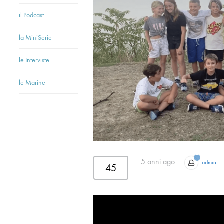
il Podcast
la MiniSerie
le Interviste
le Marine
5 anni ago
admin
45