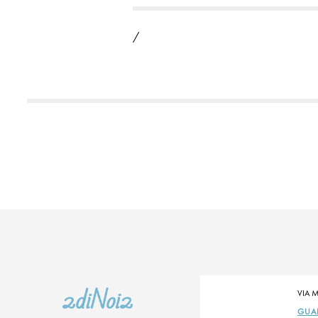
/
VIA M
GUA