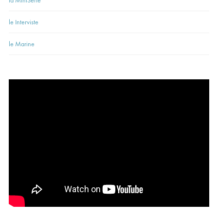
la MiniSerie
le Interviste
le Marine